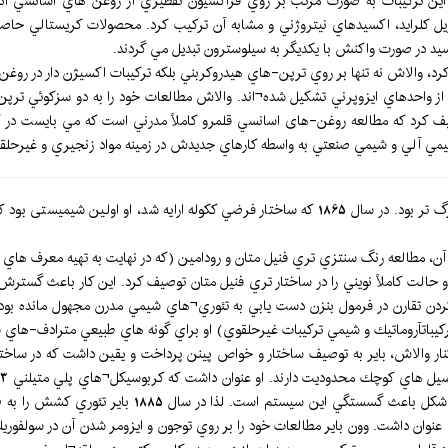
ن تركيبات به صورت مرتب بر روي فراكسيون تقطيري از روغن هاي اسانسي انج
زيل كلرايد، اكسيدهاي نيتروژني و مشابه آن تركيب كرد. محصولات كريستالي حاص
 كرد، والاش نه تنها بر روي ترپن-هاي هيدروكربني بلكه تركيبات اكسيژن دار در رو
بات از واحدهاي ايزوپرني تشكيل شده¬اند. والاش مطالعات خود را به دو سزكوئي تر
يف كرد كه مطالعه روغن-های اسانسي قلمرو كاملاً مدرني است كه مي بايست در كنار 
يمي آلي و شيمي صنعتي به واسطه كارهاي جديدش در زمينه مواد زنجيري و غيرحلقو
آدولف باير در آزمايشگاه ككوله كار میکرد و 12 سال از والاش بزرگ تر بود. در سال 1865 كه ساختار فر
، مطالعه رنگ سنتزي تري فنيل متان و رودامين (كه در نهايت به تهيه معرف هاي فنل
ردن تقارن در فرمول بنزن دست يابي به تئوري¬هاي شيمي مدرن مجهول مانده بود. د
ركيباتآروماتيك و شيمي تركيبات غيرحلقوي) او براي گونه هاي طبيعي مترادف-ها
ي كرد. در كنار والاش، باير به توصيف ساختار و خواص پينن پرداخت و يقين داشت كه در س
پيوند كربن با كربن با توجه به انرژي مكانيكي لازم جه
ي عنوان داشت. وون باير مطالعات خود را بر روي توجون و ايزومر شدن آن در سولفور