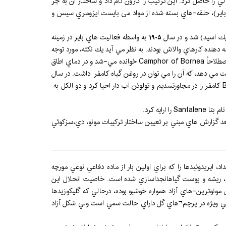
ولي را حاصل كرد. اين تركيب را كارون نام داد و ساختار آن به جز
ايزومري شدن بسط داد (ايزومري شدن باير)، حلقه-هاي بسته شده از مواد می بايست ايزومري سيس و
اكسيداسيون كامفر و گروه لاكتوني آن تحت اثر پرسولفوريك اسيد باعث گسترش واكنش تحت عنوان (اكسيداسيون كتون به استربه وسيله پرسولفوريك اسيد) شد و در سال 1905 به واسطه فعاليت هاي باير در زمينه
ه دهنده كارهاي والاش بودند. به نظر مي آيد يك نكته، مورد توجه
والاش قرار نگرفت و باير بر روي آن كار كمي انجام داد، و آن شيمي كامفر بود. اين ماده ازتركيب¬هاي ترپنوئيدي شناخته شده قديمي بود كه گاهي اصطلاحاً Camphor of Bornea خوانده مي-شد و در دماي اطاق
كرد كه اكسيداسيون كامفر محصولمعيني به دست مي دهد، كه آن را مي توان در روغن گياه كامفر داشت. در سال
1858 برتوله كامفر را از اكسيداسيون مستقيمكامفن به دست آورد. در سال 1859 عاملي الكلي حاضر در بورنئول شناسايي شد. در سال ،1870 Baubigny كامفر را در مجاورتسديم و تولوئن آب دار احيا كرد و دو الكل به
 كرد .از اين سال به بعد گزارش هاي مبني بر تعيين ساختار تركيبات مونو، دي،سزكوئي
ها مشخصشده است. اين تعداد، ايريدوئيدها را كه براي اولين بار از ماده دفاعي نوعي مورچه
 بذر، ريشه و پوست گياهانجداسازي شده است. خاصيت انحلال اين
نوترپن-هاي آزاد همواره خوشبو بوده، درحالي كه گليكوزيدها
طعمي ويژه در پرچم¬هاي گل داراي حالت سمي است ولي شكل آزاد