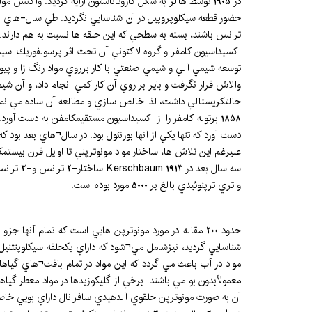
در 1905 توسط هالر به شكل كاروتاناستون ارايه گرديد. واكن
ترانس باشند، بسته به سطحي كه اين حلقه ها نسبت به هم دارند. اولين ساختار قابل
توسعه شيمي آلي و شيمي صنعتي با كار برروي مواد رنگ زا و پيونده
دست آورد كه تنها يكي از آنها بورنئول بود. در سال¬هاي بعد بود كه
عليرغم اين تلاش ها، ساختار مواد مونوترپني تا اوايل قرن بيستمكشف نشد. در سال Semmler 1910 ساختار صحيح اولين تركيبسزكوئي ترپنوئي
سه سال 
و تري ترپنوئيدي بالغ بر 5000 مورد بوده است.
شناسايي گرديد، نيزشامل مي¬شود كه داراي يكحلقه سيكلوپنتنيل 
مواد در آب باعث مي گردد كه اين مواد در تمام بافت¬هاي گيا
معمولاًبدون بو مي باشند. برخي از گليكوزيدها در مواد معطر 
آن به صورت مونوترپن حلقوي آلدهيدي سافرانال داراي بويي خا