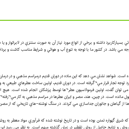
ي بسياركاربرد داشته و برخي از انواع مورد نياز آن به صورت سنتزي در لابراتوار 
وجه مي باشد. در كشور ما با توجه به تنوع آب و هوائي و شرايط مناسب كاشت و بر
ده است. شواهد نشان مي دهد كه اين ماده در دوران قديم درمراسم مذهبي و در درمان 
رد توجه تجار قرار مي¬گرفته است. در دوران قديم، اولين ساخت عطرهاي طبيعي به وس
 توان گفت، اولين فرمولاسيون عطر¬ها توسط پزشكان انجام شده است. هيچ اطلاعي د
مانده است. در چين، هند، مصر و ايران عطرها در مراسم مذهبي به كار مي¬رفته¬اند
از گياهان و جانوران جداسازي مي كردند. در سنگ نوشته-هاي تاريخي كه از مصريان
كه شرق گهواره تمدن بوده است و در تاريخ نوشته شده كه فرآوري مواد معطر به رو
ه، روش و نتايج حاصل از روش تقطير در زمان گذشته مبهم است. به نظر مي رسد اين