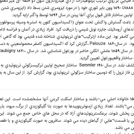
ش مواد قليايي بر روي تركيب برموهيدرات از دي هيدروكارون كتون دو حلقه¬ای غير معم
حضور قطعه سيكلوپروپيل در آن شناسايي نگرديد. طي سال-هاي 1888تا 1890 وون باير تئوري خود را در مورد 
 قبول براي آلفا پينن در سال 1894 توسط واگنر ارايه گرديد.
اي آروماتيك جايزه نوبل شيمي را دريافت كرد. افراد زيادي در آلمان و فرانسه ادام
حالتكريستالي داشت، لذا خالص سازي و مطالعه آن ساده مي نمود. در سال1840 Pelouze ،گزارش 
 ساختار واقعيبورنئول تعيين گرديد.
دي به نام بتا Santalene را ارايه كرد.
بعد در Kerschbaum 1913 ساختار-2 ترانس و-3 ترانس فاز نزول را كه دومين ساختار سزكوئي ترپنوئيدي بود، گزارش
حدود 200 مقاله در مورد مونوترپن هايي است كه تمام آنها جزو 15 خانواده اصلي مي-باشند و ساختار اسكلت كربني آن
مي¬باشند. تعداد زيادي ازمنوترپنوییدها به صورت بتا گليكوزيدي از برگ، ميوه،
هان پخش شوند، برعكسترپنوئيدهاي آزاد كه در محل هاي خاص جمع مي شوند. اين مو
گياهي يا قسمت¬هايي از گياهان ديده مي شوند. سافرون به صورت گليكوزيدي و با 
ص مي باشد.