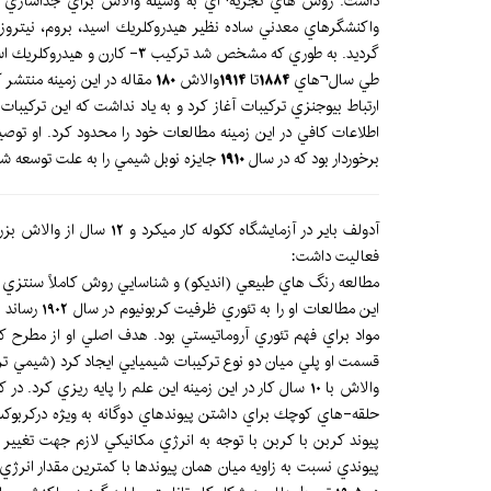
داشت. روش هاي تجزيه¬اي به وسيله والاش براي جداسازي اي
واكنشگرهاي معدني ساده نظير هيدروكلريك اسيد، بروم، نيترو
گرديد. به طوري كه مشخص شد تركيب 3- كارن و هيدروكلريك اسيد در صورت واكنش با يكديگر به سيلوسترون تبديل مي گردند.
طي سال¬هاي
1884
تا
1914
والاش
180
مقاله در اين زمينه منتشر
ارتباط بيوجنزي تركيبات آغاز كرد و به ياد نداشت كه اين تركي
اطلاعات كافي در اين زمينه مطالعات خود را محدود كرد. او توص
برخوردار بود كه در سال
1910
جايزه نوبل شيمي را به علت توسعه ش
فعاليت داشت:
مطالعه رنگ هاي طبيعي (انديكو) و شناسايي روش كاملاً سنتزي آن
اين مطالعات او را به تئوري ظرفيت كربونيوم در سال 1902 رساند و حالت كاملاً نويني را در ساختار تري فنيل متان توصيف كرد. اين كار باعث گسترش شيمي آلي فلزي شد. براي مدت
مواد براي فهم تئوري آروماتيستي بود. هدف اصلي او از مطرح ك
قسمت او پلي ميان دو نوع تركيبات شيميايي ايجاد كرد (شيمي ت
والاش با 10 سال كار در اين زمينه اين علم را پايه ريز
پيوندي نسبت به زاويه ميان همان پيوندها با كمترين مقدار انرژ