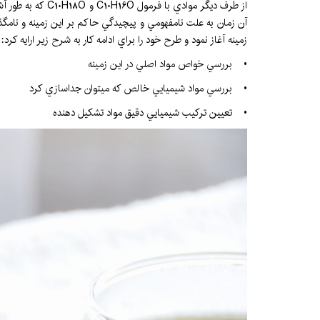
از طرف ديگر موا
آن زمان به علت نامفهومي و پيچيدگي حاكم بر اين زمینه و نامگذا
زمينه آغاز نمود و طرح خود را براي ادامه كار به شرح زير ارايه كرد:
• بررسي خواص مواد اصلي در اين زمينه
• بررسي مواد شيميايي خالص كه ميتوان جداسازي كرد
• تعيين تركيب شيميايي دقيق مواد تشكيل دهنده