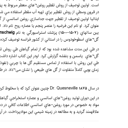
است. اولين توصيف از روش تقطير روغن¬هاي معطر مربوط به پزش
در قرون وسطي از روش تقطير براي تهيه آب مقطر استفاده مي شد
ايتاليا اولين توصيف از تقطير جهت جداسازي روغن اسانسي از 
عنوان كرد. او نام اين فرضيه را عنصر پنجم يا عصاره روح نام داد.
بين سالهاي (1507-1500) پزشك استراسبورگي به نام
nschwig
گل¬هاي اسطوخودوس را در استاني از كشور فرانسه توصيف كرده ب
طي اين روش با استفاده از تماس مستقيم گل ها با چربي (نفوذ 
زمان بويي كاملاً متفاوت از گل هاي طبيعي را نشان می¬داد. در
در سال 1875 Dr. Quesneville چنين عنوان كرد كه با مخلوط كردن مواد تغليظ شده اسانسي حاصل از گياهان در الكل و حل كردن آنها كيفيت اين مواد حفظ شده و كاربرد آنها را ساده تر ميسازد.
علاقهمند گرديد و به مطالعه در زمينه شيمي اين موادپرداخت. در آن زمان ككوله هيدروكربن هايي را