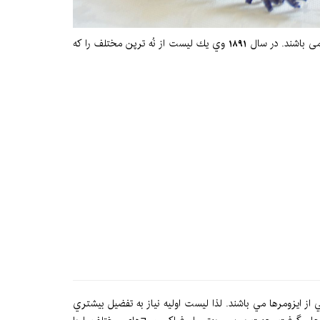
در سال 1884 طي اولين مقاله در اين زمينه وي عنوان كرد، ترپن¬های گوناگون كه تحت نام هاي متفاوت گفته می¬شود، در حقيقت مواد مشابه می باشند. در سال 1891 وي يك ليست از نُه ترپن مختلف را كه
از ايزومرها مي باشند. لذا ليست اوليه نياز به تفضيل بيشتري