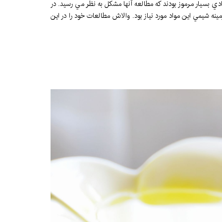
د. اين ترپن¬ها موادي بسيار مرموز بودند كه مطالعه آنها مشكل به نظر مي رسيد. در
نه شيمي اين مواد مورد نياز بود. والاش مطالعات خود را در اين