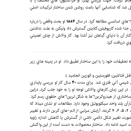
ام گرفت. جهت بررسي بهتر، او فراكسيون¬هاي مختلف را با
ل شد كه شناسايي آنها باعث روشن شدن ساختار تركيبات اصلي
غن¬هاي اسانسي مطالعه كرد. در سال
1887
او بحث واقعي را درباره
پن جدا شده كاريوفيلن،كادينن گسترش داد وليكن به علت نداشتن
آن با دنياي گياهان نيز آشنا بود. كار والاش از چنان اهميتي
ي دريافت كرد.
ضي ككوله ارايه شد، او اولين شيميستی بود كه تحقيقات خود را با اين ساختار تطبيق داد. او در زمينه هاي زير
 فتالئين، فلورسئين و ائوزين انجاميد.)
30
سال كار او بررسي پايداري
ر اين زمان كارهاي والاش توجه او را به خود جلب كرد، دراين
ي ساختاري از هيدروكربن¬ها به شكل ترپن¬هاي حلقوي رسم كرد.
اختارآن يك واحد سيكلوبوتيل وجود دارد. مطالعات او نشان میداد كه
حلقه-هاي كوچك براي داشتن پيوندهاي دوگانه به ويژه دركربوكسيل هاي كوچك محدوديت دارند. او عنوان داشت كه كربوسيكل¬هاي پلي متيلني 3، 4، 5، 6، 7 كربنه، آرايش مرتبي از اتم-هاي كربن دارند و تغيير
ت تغيير شكل باعث گسستگي اين سيستم است. لذا در سال 1885 باير تئوري كشش را به صورت تغيير شكل دائمي ناشي از گسترش يا كاهش اندازه زاويه
يك اسيد ادامه داد. ساختار محصولات به دست آمده از اين واكنش