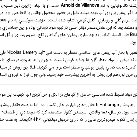
ك كاتالونيايي به نام
Arnold de Villanova
است، او با الهام از آيين دين مسيح، 
. اگر روغن بر روي آب ديده میشد دليل بر حضور محصول جانبي يا ناخالصي بود .در
گياه مريم گلي و رزماري اكليل كوهي اشاره شده است. پزشك سوئيسي به نام
lsus
 او معتقد بود كه اين عامل،عنصر مؤثر اصلي در تهيه مواد درماني بوده و اين جداسازي
Bru
طي انتشار كتابی به جداسازي روغن¬هاي گياهان كاج، سرو،رزماري و گل اسط
ود.
كامل) تحت دماي پايين روغنهاي معطر استخراج مي گرديد. قبلاً اين روش در مقي
 طي قرن نوزدهم اين روش به آخرين پيشرفت خود رسيد، ولي چون نياز به نيروي انس
در اين دوران توليد روغن¬هاي اسانسي و عصاره استخراجي گياهان به روش Enflurage با حلال-هاي فرا
مواد به خصوص در مورد روغن-هاي اسانسي اطلاعات كافي در دست نبود. در سال1880 والاش آسيستان كك
 كه داراي فرمول مولكولي C10H16بودند، به علت حضور در گياه كاج، ترپن ها ناميده بود.