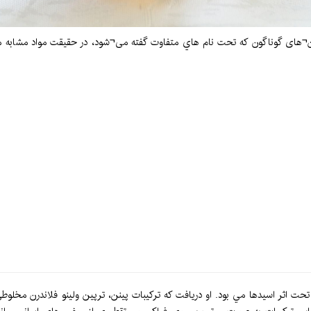
 اثر اسيدها مي بود. او دريافت كه تركيبات پينن، ترپين ولينو فلاندرن مخلوطي 