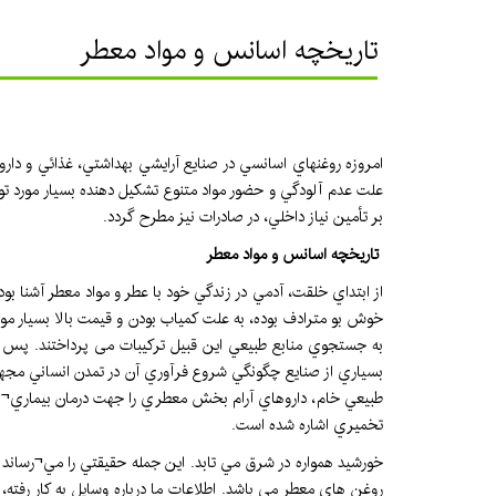
تاریخچه اسانس و مواد معطر
امروزه روغنهاي اسانسي در صنايع آرايشي بهداشتي، غذائي و داروئ
علت عدم آلودگي و حضور مواد متنوع تشكيل دهنده بسيار مورد ت
بر تأمين نياز داخلي، در صادرات نيز مطرح گردد.
تاریخچه اسانس و مواد معطر
از ابتداي خلقت، آدمي در زندگي خود با عطر و مواد معطر آشنا بو
خوش بو مترادف بوده، به علت كمياب بودن و قيمت بالا بسيار مو
به جستجوي منابع طبيعي اين قبيل تركيبات می پرداختند. پس می
بسياري از صنايع چگونگي شروع فرآوري آن در تمدن انساني مجهول 
طبيعي خام، داروهاي آرام بخش معطري را جهت درمان بيماري¬ها 
تخميري اشاره شده است.
خورشيد همواره در شرق مي تابد. اين جمله حقيقتي را مي¬رساند 
روغن هاي معطر مي باشد. اطلاعات ما درباره وسايل به كار رفت