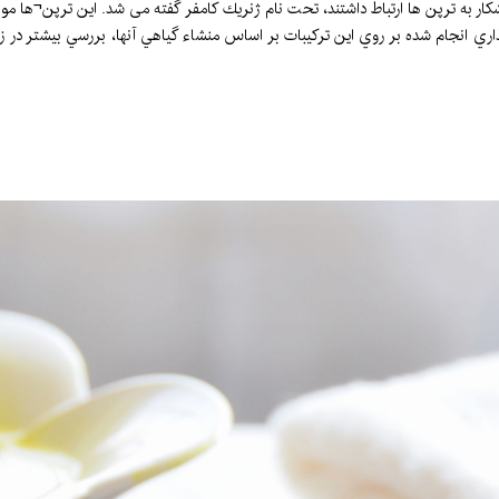
دي با فرمول C10H16O و C10H18O كه به طور آشكار به ترپن ها ارتباط داشتند، تحت نام ژنريك كامفر گفته می ش
ري انجام شده بر روي اين تركيبات بر اساس منشاء گياهي آنها، بررسي بيشتر در زمي