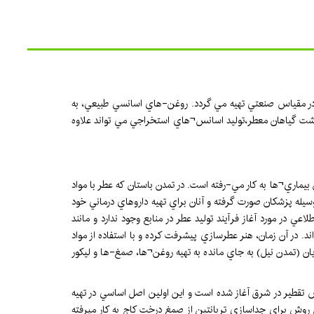
و يا در مقياس صنعتي تهيه مي گردد. روغن-هاي اسانسي طبيعي، به
داشت گياهان معطر،توليد اسانس¬هاي استخراجي مي تواند علاوه
بيماري¬ها به كار مي-رفته است. در تمدن باستان كه عطر با مواد
يله پزشكان صورت گرفته و آنان براي تهيه داروهاي درماني خود
ر مورد آغاز فرآيند توليد عطر در منابع وجود ندارد و مانند
. در آن زمان، هنر عطرسازي پيشرفت كرده و با استفاده از مواد
 (تمدن نيل) به جاي مانده به تهيه روغن¬ها، صمغ-ها و ليكور
ش تقطير در شرق آغاز شده است و اين اولين اصل اساسي در تهيه
 روش براي جداسازي تربانتين از صمغ درخت كاج به كار میرفته