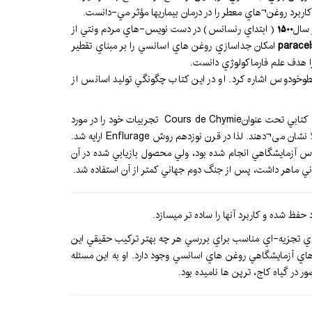
كاربرد روغن¬هاي معطر را در درمان بيماريها مؤثر مي-دانست.
 سال
1500
( ابتداي رنسانس) در دست نويس-هاي مردم ونتي از
parace
امكان جداسازي روغن هاي اسانسي را بر مبناي تقطير
 را هدف علم فارماكولوژي دانست.
وخودوس اشاره كرد. او در اين كتاب چگونگي توليد اسانس از
در طي اين مدت مشاهده شده بود كه از تمام گياهان طي روش تقطير با بخار آب روغن هاي اسانسي معطر به دست نمي¬آيد.Nicolas Lemery طي كتابي تحت عنوانCours de Chymie تجربيات خود را در مورد
گل¬هاي ياسمن و بنفشه گزارش كرد. اودر اين كتاب اشاره داشت كه برخي از مواد معطر گل¬ها جاذبه خوبي نسبت به چربي-ها به ويژه در دماي بالا نشان می¬دهند. لذا در قرن نوزدهم روش Enflurage ارايه شد.
اس آزمايشگاهي انجام شده بود، ولي محصول بازيابي شده در آن
اني ماهر داشت، پس از جنگ دوم جهاني كمتر از آن استفاده شد.
ر در حال تكامل بود. اما به علت فقدان روشهاي تجزيه-اي مناسب براي بررسي هر چه بهتر تركيب حقيقي اين
وله مشاهده كرد كه درتعدادي از فلاسك¬هاي آزمايشگاهي روغن هاي اسانسي وجود دارد. او به اين مسئله